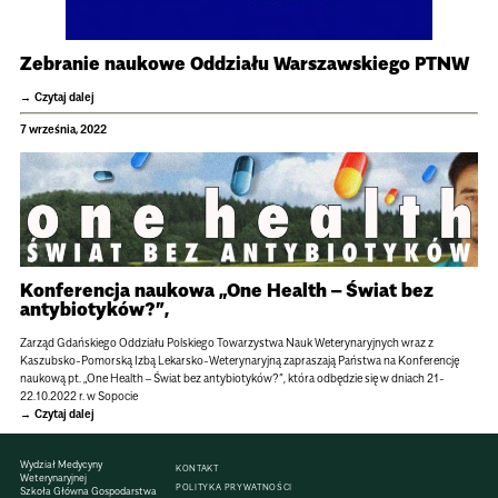
Zebranie naukowe Oddziału Warszawskiego PTNW
Czytaj dalej
7 września, 2022
Konferencja naukowa „One Health – Świat bez
antybiotyków?”,
Zarząd Gdańskiego Oddziału Polskiego Towarzystwa Nauk Weterynaryjnych wraz z
Kaszubsko-Pomorską Izbą Lekarsko-Weterynaryjną zapraszają Państwa na Konferencję
naukową pt. „One Health – Świat bez antybiotyków?”, która odbędzie się w dniach 21-
22.10.2022 r. w Sopocie
Czytaj dalej
Wydział Medycyny
KONTAKT
Weterynaryjnej
POLITYKA PRYWATNOŚCI
Szkoła Główna Gospodarstwa