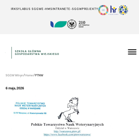
IRK
SYLABUS SGGW
E-HMS
INTRANET
E-SGGW
PROJEKTY
SZKOŁA GŁÓWNA
GOSPODARSTWA WIEJSKIEGO
WYDZIAŁ
MEDYCYNY
WETERYNARYJNEJ
/
/
SGGW Witryn
Home
PTNW
6 maja, 2026