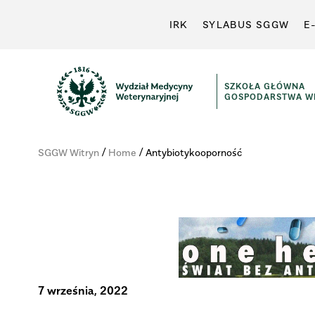
IRK
SYLABUS SGGW
E
SZKOŁA GŁÓWNA
GOSPODARSTWA WI
WYDZIAŁ
MEDYCYNY
/
/
SGGW Witryn
Home
Antybiotykooporność
WETERYNARYJNEJ
7 września, 2022