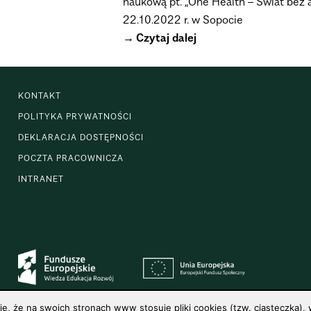
naukową pt. „One Health – Świat bez 
22.10.2022 r. w Sopocie
Czytaj dalej
KONTAKT
POLITYKA PRYWATNOŚCI
DEKLARACJA DOSTĘPNOŚCI
POCZTA PRACOWNICZA
INTRANET
 że na swoich stronach www stosuje pliki cookies (tzw. ciasteczka), w