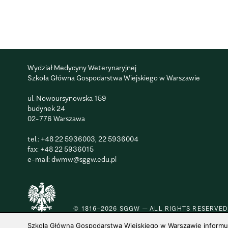
Wydział Medycyny Weterynaryjnej
Szkoła Główna Gospodarstwa Wiejskiego w Warszawie
ul. Nowoursynowska 159
budynek 24
02-776 Warszawa
tel.:
+48 22 5936003
,
22 5936004
fax: +48 22 5936015
e-mail:
dwmw@sggw.edu.pl
© 1816–2026 SGGW — ALL RIGHTS RESERVED
Szkoła Główna Gospodarstwa Wiejskiego w Warszawie informuje,