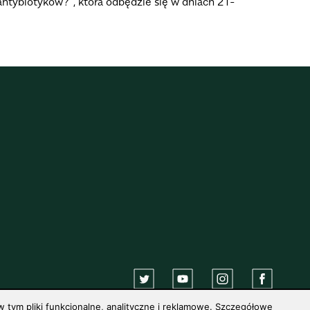
antybiotyków?”, która odbędzie się w dniach 21-
 tym pliki funkcjonalne, analityczne i reklamowe. Szczegółowe