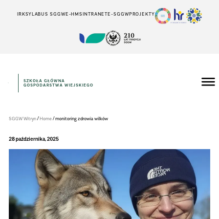
IRK
SYLABUS SGGW
E-HMS
INTRANET
E-SGGW
PROJEKTY
SZKOŁA GŁÓWNA
GOSPODARSTWA WIEJSKIEGO
WYDZIAŁ
MEDYCYNY
WETERYNARYJNEJ
/
/
SGGW Witryn
Home
monitoring zdrowia wilków
28 października, 2025