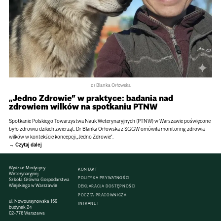
dr Blanka Orłowska
„Jedno Zdrowie” w praktyce: badania nad
zdrowiem wilków na spotkaniu PTNW
Spotkanie Polskiego Towarzystwa Nauk Weterynaryjnych (PTNW) w Warszawie poświęcone
było zdrowiu dzikich zwierząt. Dr Blanka Orłowska z SGGW omówiła monitoring zdrowia
wilków w kontekście koncepcji „Jedno Zdrowie”.
Czytaj dalej
Wydział Medycyny
KONTAKT
Weterynaryjnej
POLITYKA PRYWATNOŚCI
Szkoła Główna Gospodarstwa
Wiejskiego w Warszawie
DEKLARACJA DOSTĘPNOŚCI
POCZTA PRACOWNICZA
ul. Nowoursynowska 159
INTRANET
budynek 24
02-776 Warszawa