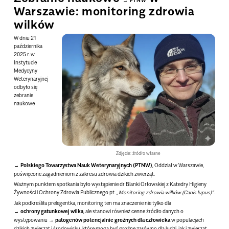
PTNW
Warszawie: monitoring zdrowia
wilków
W dniu
21
października
2025 r.
w
Instytucie
Medycyny
Weterynaryjnej
odbyło się
zebranie
naukowe
Zdjęcie: źródło własne
Polskiego Towarzystwa Nauk Weterynaryjnych (PTNW)
, Oddział w Warszawie
,
poświęcone zagadnieniom z zakresu zdrowia dzikich zwierząt.
Ważnym punktem spotkania było wystąpienie
dr Blanki Orłowskiej
z Katedry Higieny
Żywności i Ochrony Zdrowia Publicznego pt.
„Monitoring zdrowia wilków (Canis lupus)”
.
Jak podkreśliła prelegentka, monitoring ten ma znaczenie nie tylko dla
ochrony gatunkowej wilka
, ale stanowi również
cenne źródło danych o
występowaniu
patogenów potencjalnie groźnych dla człowieka
w populacjach
dzikich zwierząt i środowisku, które mogą być groźne zarówno dla ludzi, jak i zwierząt