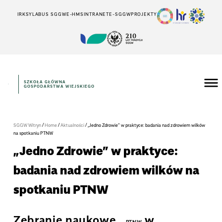
IRK
SYLABUS SGGW
E-HMS
INTRANET
E-SGGW
PROJEKTY
SZKOŁA GŁÓWNA
GOSPODARSTWA WIEJSKIEGO
/
/
/
SGGW Witryn
Home
Aktualności
„Jedno Zdrowie” w praktyce: badania nad zdrowiem wilków
na spotkaniu PTNW
„Jedno Zdrowie” w praktyce:
badania nad zdrowiem wilków na
spotkaniu PTNW
Zebranie naukowe
w