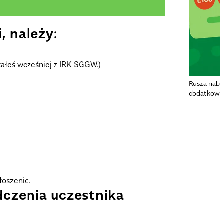
, należy:
ystałeś wcześniej z IRK SGGW.)
Rusza nab
dodatkowe
łoszenie.
dczenia uczestnika