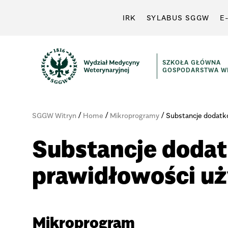
IRK
SYLABUS SGGW
E
SZKOŁA GŁÓWNA
GOSPODARSTWA WI
/
/
/
SGGW Witryn
Home
Mikroprogramy
Substancje dodatk
Substancje doda
prawidłowości uż
Mikroprogram