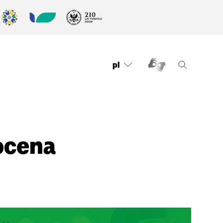
pl
ocena